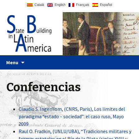
Català
English
Français
Español
Just another WordPress site
Statebglat
Skip to content
Menu
Conferencias
Claudio S. Ingerflom, (CNRS, Paris), Los limites del
paradigma “estado – sociedad”: el caso ruso, Mayo
2009
Raul O. Fradkin, (UNLU/UBA), “Tradiciones militares y
formas estatales en el Río de la Plata (siglos XVIII y