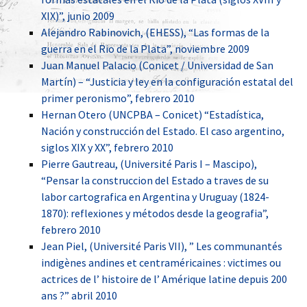
XIX)”, junio 2009
Alejandro Rabinovich, (EHESS), “Las formas de la
guerra en el Rio de la Plata”, noviembre 2009
Juan Manuel Palacio (Conicet / Universidad de San
Martín) – “Justicia y ley en la configuración estatal del
primer peronismo”, febrero 2010
Hernan Otero (UNCPBA – Conicet) “Estadística,
Nación y construcción del Estado. El caso argentino,
siglos XIX y XX”, febrero 2010
Pierre Gautreau, (Université Paris I – Mascipo),
“Pensar la construccion del Estado a traves de su
labor cartografica en Argentina y Uruguay (1824-
1870): reflexiones y métodos desde la geografia”,
febrero 2010
Jean Piel, (Université Paris VII), ” Les communantés
indigènes andines et centraméricaines : victimes ou
actrices de l’ histoire de l’ Amérique latine depuis 200
ans ?” abril 2010