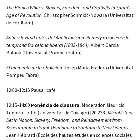
The Blanco Whites: Slavery, Freedom, and Captivity in Spain’s
Age of Revolution.
Christopher Schmidt-Nowara (Universitat
de Fordham)
Antiesclavitud antes del Abolicionismo: Redes y razones en la
temprana Barcelona liberal (1833-1844)
. Albert Garcia
Balañà (Universitat Pompeu Fabra)
El momento de la abolición.
Josep Maria Fradera (Universitat
Pompeu Fabra)
12:00-12:15 Pausa i cafè
12:15-14:00
Ponència de clausura.
Moderador: Mauricio
Tenorio-Trillo (Universitat de Chicago) [20.233]
Microhistory
Set in Motion: Slavery, Freedom, and Reinslavement from
Senegambia to Saint-Domingue to Santiago to New Orleans
.
Jean Hébrard (École des hautes études en sciences sociales