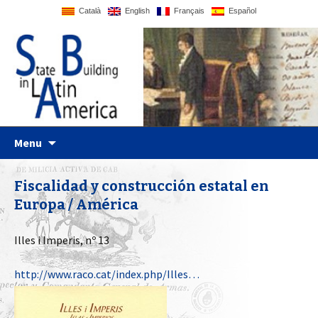
Català
English
Français
Español
Just another WordPress site
Statebglat
Skip to content
Menu
Fiscalidad y construcción estatal en
Europa / América
Illes i Imperis, nº 13
http://www.raco.cat/index.php/Illes…