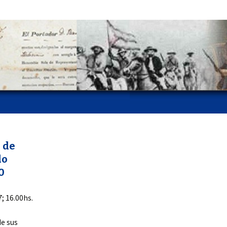
 de
do
0
; 16.00hs.
de sus