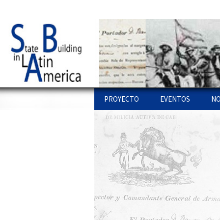
Just another WordPress site
Statebglat
Skip to content
PROYECTO
EVENTOS
NO
PROYECTO
STATE BUILDING L
PU
AMERICA: WORKSH
LÍ
COLOQUIOS
ENLACES
WEBS
PU
OTROS WORKSHO
PR
EQUIPO
PU
INVESTIGACIONES
IN
CONFERENCIAS
AR