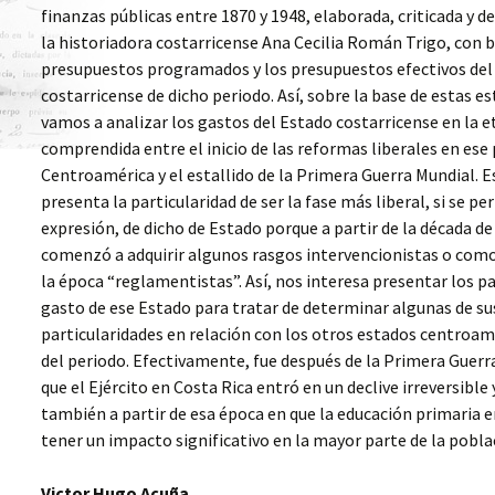
L’OBEISSANCE
ESTADO
(ARGENTINA, 1855-1873)
L’ANTHROPOLOGIE
finanzas públicas entre 1870 y 1948, elaborada, criticada y d
HISTORIQUE
la historiadora costarricense Ana Cecilia Román Trigo, con b
WORKSHOP 2010,
ESTADO Y BUROCRACIA
ECLIPSE OF EMPIRES.
LA DISPUTA POR LA
presupuestos programados y los presupuestos efectivos del
EN AMÉRICA LATINA,
COLONIAL
CONSTRUCCIÓN
LA SOCIÉTÉ GUERRIÉRE
SIGLO XIX, MONTEVIDEO
RESISTENCE,METROPOLITAN
NACIONAL ARGENTINA.
costarricense de dicho periodo. Así, sobre la base de estas es
Y BUENOS AIRES
DECLINE, AND IMPERIAL
BUENOS AIRES, LA
vamos a analizar los gastos del Estado costarricense en la 
CRISES IN THE 19TH AND
CONFEDERACIÓN Y LAS
20TH CENTURIES
PROVINCIAS, 1850-1865
comprendida entre el inicio de las reformas liberales en ese 
SYMPOSIUM 2011 EL
Centroamérica y el estallido de la Primera Guerra Mundial. E
PROYECTO STATE
BUILDING EN SANTIAGO
CONSTRUCCIÓN DEL
FAMILIAS EN LA
presenta la particularidad de ser la fase más liberal, si se pe
DE CHILE
ESTADO Y BUROCRACIAS
TORMENTA. TIERRA,
TÉCNICAS EN AMÉRICA
FAMILIA Y TRANSMISIÓN
expresión, de dicho de Estado porque a partir de la década de
LATINA. SIGLOS XIX Y XX
DE PATRIMONIO EN EL
comenzó a adquirir algunos rasgos intervencionistas o como 
PRIMER WORKSHOP
RÍO DE LA PLATA, SIGLOS
2011: ADMINISTRAR,
XVIII Y XIX
la época “reglamentistas”. Así, nos interesa presentar los p
SERVIR AL PODER,
CORRUPCIÓN, CODICIA Y
gasto de ese Estado para tratar de determinar algunas de su
SERVIR AL ESTADO,
BIEN PÚBLICO EN EL
BARCELONA
MUNDO HISPÁNICO
UN ESTADO A CRÉDITO.
particularidades en relación con los otros estados centroa
(SIGLOS XVII-XX)
DEUDAS Y
CONFIGURACIÓN
del periodo. Efectivamente, fue después de la Primera Guerr
SEGUNDO WORKSHOP
ESTATAL DE LA NUEVA
que el Ejército en Costa Rica entró en un declive irreversible 
2011: GUERRA,
GRANADA EN LA
VIOLENCIA Y
PRIMERA MITAD DEL
también a partir de esa época en que la educación primaria
CONSTRUCCIÓN DEL
SIGLO XIX
tener un impacto significativo en la mayor parte de la pobla
ESTADO. AMÉRICA
LATINA, SIGLO XIX, SAN
JOSÉ DE COSTA RICA
HIJOS DE MERCURIO,
ESCLAVOS DE MARTE.
Victor Hugo Acuña