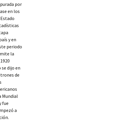
epurada por
ase en los
 Estado
tadísticas
etapa
país y en
ste periodo
rmite la
 1920
se dijo en
atrones de
s
mericanos
a Mundial
y fue
 empezó a
ción.