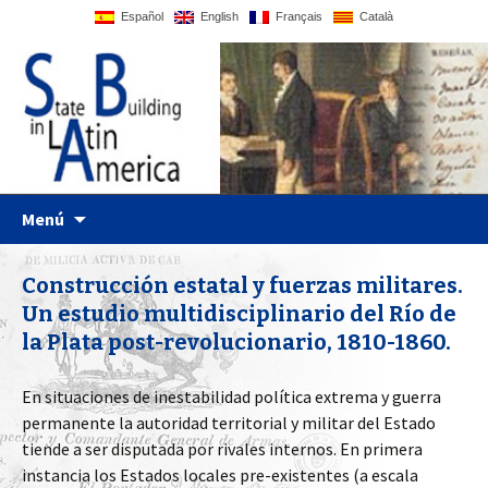
Español
English
Français
Català
UPF website
Statebglat
Ir al contenido
Menú
Construcción estatal y fuerzas militares.
Un estudio multidisciplinario del Río de
la Plata post-revolucionario, 1810-1860.
En situaciones de inestabilidad política extrema y guerra
permanente la autoridad territorial y militar del Estado
tiende a ser disputada por rivales internos. En primera
instancia los Estados locales pre-existentes (a escala