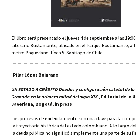
LAS FUERZAS DE
GUERRA EN LA
CONSTRUCCIÓN DEL
ESTADO: AMÉRICA
LATINA, SIGLO XIX
El libro será presentado el jueves 4 de septiembre a las 19:00
CONFIGURACIONES
ESTATALES, REGIONES Y
Literario Bustamante, ubicado en el Parque Bustamante, a 1
SOCIEDADES LOCALES.
metro Baquedano, línea 5, Santiago de Chile.
AMÉRICA LATINA, SIGLOS
XIX-XX.
MENSURAR LA TIERRA,
·
Pilar López Bejarano
CONTROLAR EL
TERRITORIO. AMÉRICA
LATINA, SIGLOS XVIII- XIX
UN ESTADO A CRÉDITO Deudas y configuración estatal de la
Granada en la primera mitad del siglo XIX
,
Editorial de la 
FISCALIDAD Y
Javeriana, Bogotá, in press
CONSTRUCCIÓN
ESTATAL EN EUROPA /
AMÉRICA
Los procesos de endeudamiento son una clave para la comp
la trayectoria histórica del estado colombiano. A lo largo del
LAS PUBLICACIONES
DEL PROYECTO EN 2017
la deuda pública no significó simplemente una parte de su fi