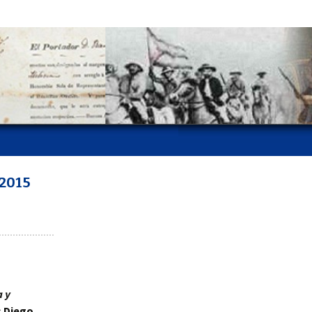
 2015
a y
s Diego