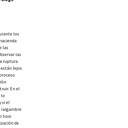
urante los
 hacienda
e las
bservar las
a ruptura
 están lejos
 proceso
ción
ruir. En el
 lo
si el
e raigambre
o tuvo
ización de