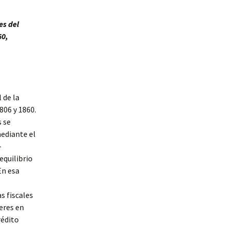
es del
60,
 de la
806 y 1860.
s se
mediante el
-
equilibrio
En esa
s fiscales
eres en
rédito