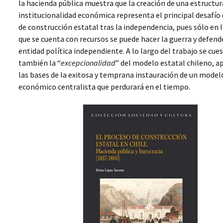
la hacienda pública muestra que la creación de una estructur
MERCADERES Y
WORKSHOP 2012,
SERVIDORES DEL
institucionalidad económica representa el principal desafío
JUSTICIA, VIOLENCIA Y
ESTADO EN UNA
de construcción estatal tras la independencia, pues sólo en 
CONSTRUCCIÓN
FRONTERA SUD-
ESTATAL, QUITO,
ATLÁNTICA,
que se cuenta con recursos se puede hacer la guerra y defend
ECUADOR
MONTEVIDEO, 1806-1860
entidad política independiente. A lo largo del trabajo se cue
también la “
excepcionalidad
” del modelo estatal chileno, 
EL PROCESO DE
CONSTRUCCIÓN
las bases de la exitosa y temprana instauración de un modelo
ESTATAL EN CHILE.
económico centralista que perdurará en el tiempo.
HACIENDA PÚBLICA Y
BUROCRACIA (1817-1860)
LATIN AMERICAN
BUREAUCRACY AND THE
STATE BUILDING
PROCESS (1780-1860)
SERVE THE POWER (S),
SERVE THE STATE.
AMERICA AND EURASIA
JUSTICIA, VIOLENCIA Y
CONSTRUCCIÓN DEL
ESTADO