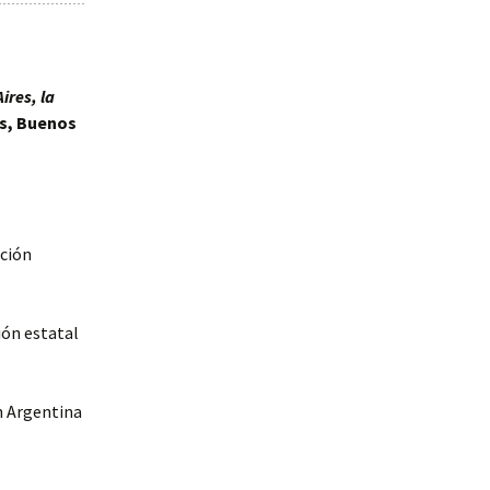
ires, la
os, Buenos
ación
ión estatal
ón Argentina