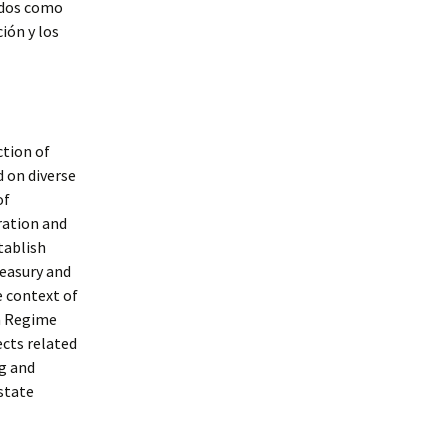
rados como
ión y los
ction of
 on diverse
of
ration and
tablish
easury and
e context of
n Regime
ects related
ng and
state