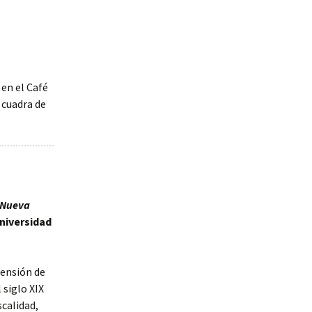
 en el Café
 cuadra de
 Nueva
Universidad
rensión de
 siglo XIX
scalidad,