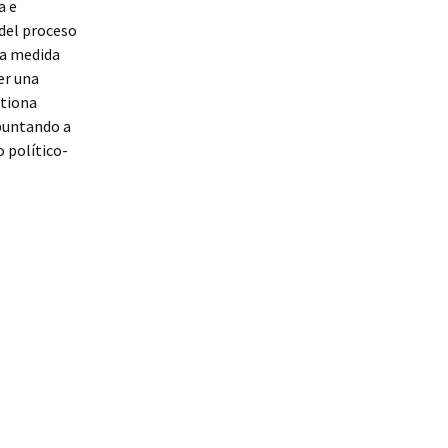
a e
 del proceso
la medida
er una
stiona
apuntando a
 político-