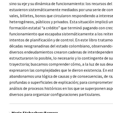
sino su eje y su dinámica de funcionamiento: los recursos del
estuvieron sistemáticamente mediados por una serie de co
vales, billetes, bonos que circularon respondiendo a interes
heterogéneos, públicos y privados. Esta situación implicó u
formación estatal “a crédito” que terminó pagando con crec
funcionamiento que escapaba sistemáticamente a los reite
intentos de planificación y de control. En este libro tratamo
décadas neogranadinas del estado colombiano, observando
diversos endeudamientos crearon cadenas de interdependen
estructuraron lo posible, lo necesario y lo contingente de su
trayectoria; buscamos comprender cómo, a la luz de sus deu
expresaron las complejidades que le dieron existencia. En e
abandonamos una lógica de causas y de consecuencias, de r
profundas o superficiales de explicación; para compromete
análisis de procesos históricos en los que se superponen as
diversos para organizar configuraciones particulares.
·
Mario Etchechury Barrera