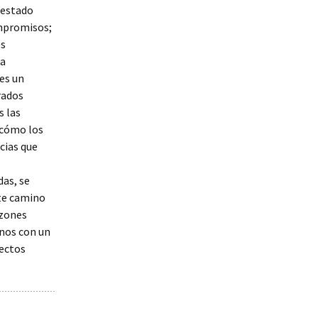
 estado
mpromisos;
es
na
es un
rados
s las
 cómo los
cias que
das, se
ste camino
azones
rnos con un
pectos