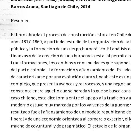
L’OBEISSANCE
ESTADO
(ARGENTINA, 1855-1873)
L’ANTHROPOLOGIE
Barros Arana, Santiago de Chile, 2014
HISTORIQUE
WORKSHOP 2010,
ESTADO Y BUROCRACIA
ECLIPSE OF EMPIRES.
LA DISPUTA POR LA
EN AMÉRICA LATINA,
COLONIAL
CONSTRUCCIÓN
LA SOCIÉTÉ GUERRIÉRE
Resumen:
SIGLO XIX, MONTEVIDEO
RESISTENCE,METROPOLITAN
NACIONAL ARGENTINA.
Y BUENOS AIRES
DECLINE, AND IMPERIAL
BUENOS AIRES, LA
CRISES IN THE 19TH AND
CONFEDERACIÓN Y LAS
El libro aborda el proceso de construcción estatal en Chile d
20TH CENTURIES
PROVINCIAS, 1850-1865
años 1817-1860, a partir del estudio de la organización de la
SYMPOSIUM 2011 EL
PROYECTO STATE
pública y la formación de un cuerpo burocrático. El análisis d
BUILDING EN SANTIAGO
CONSTRUCCIÓN DEL
FAMILIAS EN LA
DE CHILE
ESTADO Y BUROCRACIAS
TORMENTA. TIERRA,
finanzas y de la creación de una burocracia estatal permite o
TÉCNICAS EN AMÉRICA
FAMILIA Y TRANSMISIÓN
transformaciones, los cambios y continuidades que supone l
LATINA. SIGLOS XIX Y XX
DE PATRIMONIO EN EL
PRIMER WORKSHOP
RÍO DE LA PLATA, SIGLOS
del pacto colonial. La formación y afianzamiento del Estado
2011: ADMINISTRAR,
XVIII Y XIX
de caracterizarse por una evolución clara y lineal; este es un
SERVIR AL PODER,
CORRUPCIÓN, CODICIA Y
SERVIR AL ESTADO,
BIEN PÚBLICO EN EL
complejo, que presenta avances y retrocesos, y una negocia
BARCELONA
MUNDO HISPÁNICO
UN ESTADO A CRÉDITO.
(SIGLOS XVII-XX)
DEUDAS Y
constante entre aquello que se hereda y lo que se busca const
CONFIGURACIÓN
caso chileno, esta dicotomía entre el apego a la tradición y a
SEGUNDO WORKSHOP
ESTATAL DE LA NUEVA
2011: GUERRA,
GRANADA EN LA
moderno estuvo muy marcada por los vaivenes de la guerra; y 
VIOLENCIA Y
PRIMERA MITAD DEL
resultado fue el afianzamiento de un modelo republicano d
CONSTRUCCIÓN DEL
SIGLO XIX
ESTADO. AMÉRICA
liberal y de una economía orientada al comercio exterior, ell
LATINA, SIGLO XIX, SAN
JOSÉ DE COSTA RICA
HIJOS DE MERCURIO,
mucho de coyuntural y de pragmático. El estudio de la organ
ESCLAVOS DE MARTE.