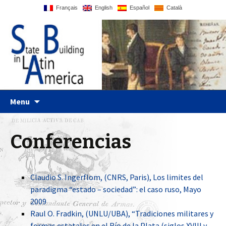
Français
English
Español
Català
Just another WordPress site
Statebglat
Skip to content
Menu
Conferencias
Claudio S. Ingerflom, (CNRS, Paris), Los limites del
paradigma “estado – sociedad”: el caso ruso, Mayo
2009
Raul O. Fradkin, (UNLU/UBA), “Tradiciones militares y
formas estatales en el Río de la Plata (siglos XVIII y