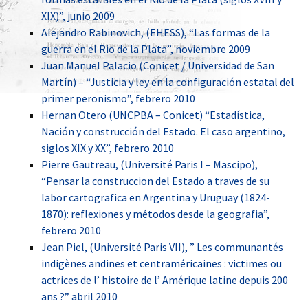
XIX)”, junio 2009
Alejandro Rabinovich, (EHESS), “Las formas de la
guerra en el Rio de la Plata”, noviembre 2009
Juan Manuel Palacio (Conicet / Universidad de San
Martín) – “Justicia y ley en la configuración estatal del
primer peronismo”, febrero 2010
Hernan Otero (UNCPBA – Conicet) “Estadística,
Nación y construcción del Estado. El caso argentino,
siglos XIX y XX”, febrero 2010
Pierre Gautreau, (Université Paris I – Mascipo),
“Pensar la construccion del Estado a traves de su
labor cartografica en Argentina y Uruguay (1824-
1870): reflexiones y métodos desde la geografia”,
febrero 2010
Jean Piel, (Université Paris VII), ” Les communantés
indigènes andines et centraméricaines : victimes ou
actrices de l’ histoire de l’ Amérique latine depuis 200
ans ?” abril 2010