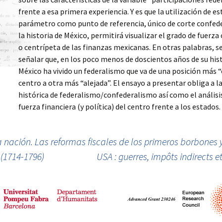
L’OBEISSANCE
ESTADO
(ARGENTINA, 1855-1873)
L’ANTHROPOLOGIE
frente a esa primera experiencia. Y es que la utilización de es
HISTORIQUE
WORKSHOP 2010,
parámetro como punto de referencia, único de corte confede
ESTADO Y BUROCRACIA
ECLIPSE OF EMPIRES.
LA DISPUTA POR LA
EN AMÉRICA LATINA,
COLONIAL
CONSTRUCCIÓN
LA SOCIÉTÉ GUERRIÉRE
la historia de México, permitirá visualizar el grado de fuerza
SIGLO XIX, MONTEVIDEO
RESISTENCE,METROPOLITAN
NACIONAL ARGENTINA.
o centrípeta de las finanzas mexicanas. En otras palabras, s
Y BUENOS AIRES
DECLINE, AND IMPERIAL
BUENOS AIRES, LA
CRISES IN THE 19TH AND
CONFEDERACIÓN Y LAS
señalar que, en los poco menos de doscientos años de su hist
20TH CENTURIES
PROVINCIAS, 1850-1865
México ha vivido un federalismo que va de una posición más “
SYMPOSIUM 2011 EL
PROYECTO STATE
centro a otra más “alejada”. El ensayo a presentar obliga a la
BUILDING EN SANTIAGO
CONSTRUCCIÓN DEL
FAMILIAS EN LA
DE CHILE
ESTADO Y BUROCRACIAS
TORMENTA. TIERRA,
histórica de federalismo/confederalismo así como el análisis
TÉCNICAS EN AMÉRICA
FAMILIA Y TRANSMISIÓN
fuerza financiera (y política) del centro frente a los estados.
LATINA. SIGLOS XIX Y XX
DE PATRIMONIO EN EL
PRIMER WORKSHOP
RÍO DE LA PLATA, SIGLOS
2011: ADMINISTRAR,
XVIII Y XIX
SERVIR AL PODER,
CORRUPCIÓN, CODICIA Y
SERVIR AL ESTADO,
BIEN PÚBLICO EN EL
la nación. Las reformas fiscales de los primeros borbones 
BARCELONA
MUNDO HISPÁNICO
UN ESTADO A CRÉDITO.
(SIGLOS XVII-XX)
DEUDAS Y
 (1714-1796)
USA : guerres, impôts indirects e
CONFIGURACIÓN
SEGUNDO WORKSHOP
ESTATAL DE LA NUEVA
2011: GUERRA,
GRANADA EN LA
VIOLENCIA Y
PRIMERA MITAD DEL
CONSTRUCCIÓN DEL
SIGLO XIX
ESTADO. AMÉRICA
LATINA, SIGLO XIX, SAN
JOSÉ DE COSTA RICA
HIJOS DE MERCURIO,
ESCLAVOS DE MARTE.