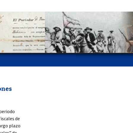
ones
 periodo
iscales de
largo plazo
rales” de