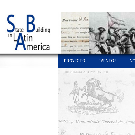
UPF website
Statebglat
Ir al contenido
PROYECTO
EVENTOS
NO
PROYECTO
STATE BUILDING L
PU
AMERICA: WORKSH
LÍ
COLOQUIOS
ENLACES
WEBS
PU
OTROS WORKSHO
PR
EQUIPO
PU
INVESTIGACIONES
IN
CONFERENCIAS
AR