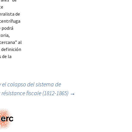
te
ralista de
 centrífuga
e podrá
oria,
cercana” al
 definición
 de la
y el colapso del sistema de
t résistance fiscale (1812-1865)
→