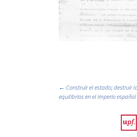
←
Construir el estado; destruir 
equilibrios en el imperio español
Ir a la entrada