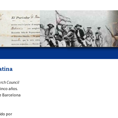
atina
rch Council
cinco años.
e Barcelona
ido por