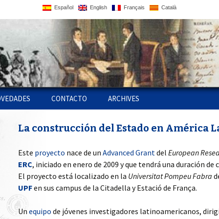
Español
English
Français
Català
VEDADES
CONTACTO
ARCHIVES
ATIN
BLICACIONES EN
WORKSHOP 2009,
MENSURAR LA TIERRA,
La construcción del Estado en América L
OPS Y
NEA
FISCALIDAD Y
CONTROLAR EL
CONSTRUCCIÓN
TERRITORIO. AMÉRICA
 AMIGAS
ESTATAL EN
LATINA, SIGLOS XVIII- XIX
BLICACIONES DEL
EUROPA/AMÉRICA,
LA CUESTIÓN FISCAL Y
Este
proyecto
nace de un
Advanced Grant
del
European Resea
PS
OYECTO
BARCELONA
SLAVERY, EMPIRE AND
LA FORMACIÓN DEL
ERC
, iniciado en enero de 2009 y que tendrá una duración de 
ABOLITION
FISCALIDAD Y
ESTADO DE COSTA RICA
CONSTRUCCIÓN
El proyecto está localizado en la
Universitat Pompeu Fabra
d
BLICACIONES DE LOS
COLOQUIO 2010:
ESTATAL EN EUROPA /
SER SOLDADO EN LAS
VESTIGADORES
SEMANA DE AMÉRICA
FILIPINAS, UN PAÍS
AMÉRICA
GOBERNAR ES COBRAR.
GUERRAS DE
UPF
en sus campus de la Citadella y Estació de França.
LATINA: EL ESTADO
ENTRE DOS IMPERIOS
PODER FISCAL,
INDEPENDENCIA
LATINOAMERICANO,
RECAUDACIÓN
TÍCULOS EN LÍNEA
SIGLOS XIX-XX,
JUSTICIA, VIOLENCIA Y
IMPOSITIVA Y CULTURA
Un
equipo
de jóvenes investigadores latinoamericanos, dirig
BARCELONA
NEGOCIER
CONSTRUCCIÓN DEL
TRIBUTARIA. SANTA FE
AU MIROIR DE