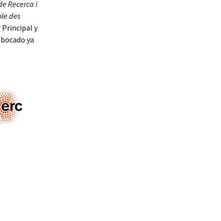
de Recerca i
ole des
 Principal y
 abocado ya