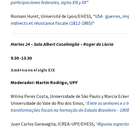
participaciones federales, siglos XIX y XX
”
LAS FUERZAS DE
GUERRA EN LA
Romain Huret, Université de Lyon/EHESS, “
USA : guerres, im
CONSTRUCCIÓN DEL
ESTADO: AMÉRICA
indirects et résistance fiscale (1812-1865)
”
LATINA, SIGLO XIX
CONFIGURACIONES
ESTATALES, REGIONES Y
Martes 24 – Sala Albert Casalmiglia – Roger de Lluria
SOCIEDADES LOCALES.
AMÉRICA LATINA, SIGLOS
XIX-XX.
9.30 -13.30
MENSURAR LA TIERRA,
América en el siglo XIX
CONTROLAR EL
TERRITORIO. AMÉRICA
LATINA, SIGLOS XVIII- XIX
Moderador:
Martin Rodrigo, UPF
FISCALIDAD Y
Wilma Peres Costa, Universidade de São Paulo y Marcia Ecker
CONSTRUCCIÓN
Universidade do Vale do Rio dos Sinos,
ESTATAL EN EUROPA /
“Entre os senhores e o 
AMÉRICA
transformações fiscais na formação do Estado Brasileiro – 180
LAS PUBLICACIONES
Juan Carlos Garavaglia, ICREA-UPF/EHESS,
“Algunos aspecto
DEL PROYECTO EN 2017