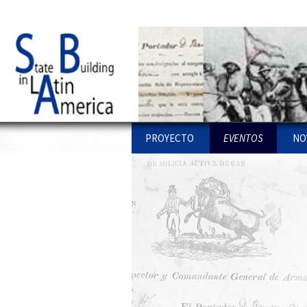
UPF website
Statebglat
Ir al contenido
PROYECTO
EVENTOS
NO
PROYECTO
STATE BUILDING LA
PU
AMERICA: WORKSHO
LÍ
COLOQUIOS
ENLACES
WEBS
PU
OTROS WORKSHO
PR
EQUIPO
PU
INVESTIGACIONES
IN
CONFERENCIAS
AR