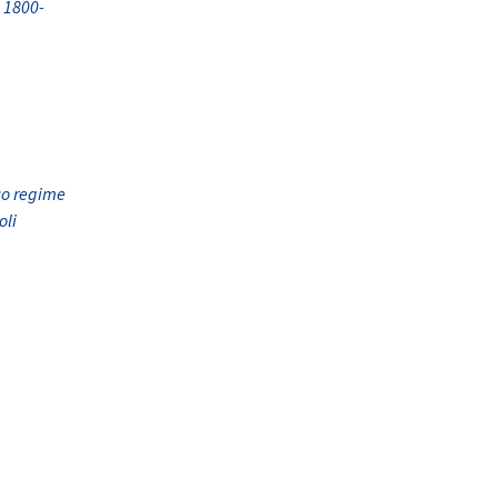
: 1800-
ico regime
oli