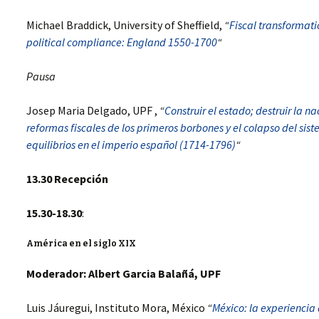
WORKSHOP 2012,
MERCADERES Y
JUSTICIA, VIOLENCIA Y
SERVIDORES DEL
Michael Braddick, University of Sheffield,
“
Fiscal transformat
CONSTRUCCIÓN
ESTADO EN UNA
ESTATAL, QUITO,
FRONTERA SUD-
political compliance: England 1550-1700
“
ECUADOR
ATLÁNTICA,
MONTEVIDEO, 1806-1860
Pausa
EL PROCESO DE
CONSTRUCCIÓN
Josep Maria Delgado, UPF ,
“
Construir el estado; destruir la na
ESTATAL EN CHILE.
HACIENDA PÚBLICA Y
reformas fiscales de los primeros borbones y el colapso del sis
BUROCRACIA (1817-1860)
equilibrios en el imperio español (1714-1796)
“
LATIN AMERICAN
13.30 Recepción
BUREAUCRACY AND THE
STATE BUILDING
PROCESS (1780-1860)
15.30-18.30
:
SERVE THE POWER (S),
SERVE THE STATE.
América en el siglo XIX
AMERICA AND EURASIA
Moderador:
Albert Garcia Balañá, UPF
JUSTICIA, VIOLENCIA Y
CONSTRUCCIÓN DEL
ESTADO
Luis Jáuregui, Instituto Mora, México
“
México: la experiencia 