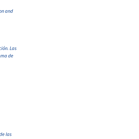
ion and
ción. Las
tema de
de las