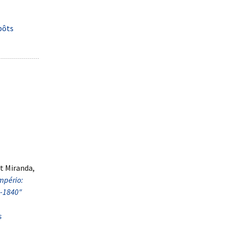
pôts
t Miranda,
Império:
8-1840″
s