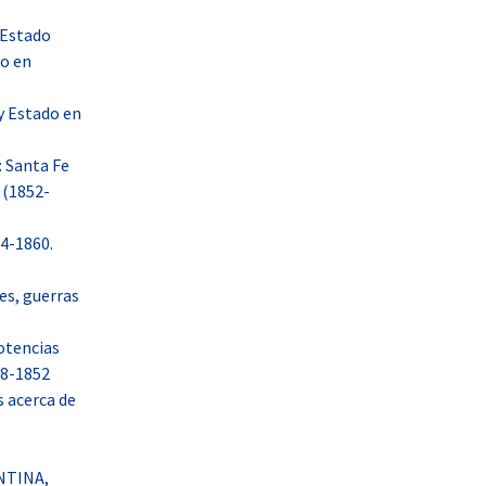
 Estado
so en
y Estado en
: Santa Fe
 (1852-
24-1860.
es, guerras
potencias
38-1852
 acerca de
NTINA,