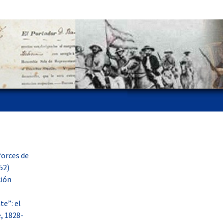
forces de
52)
ción
te”: el
, 1828-