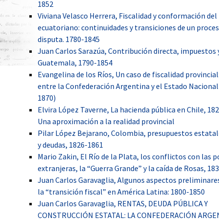
1852
L’OBEISSANCE
ESTADO
(ARGENTINA, 1855-1873)
L’ANTHROPOLOGIE
HISTORIQUE
Viviana Velasco Herrera, Fiscalidad y conformación del
WORKSHOP 2010,
ESTADO Y BUROCRACIA
ECLIPSE OF EMPIRES.
LA DISPUTA POR LA
ecuatoriano: continuidades y transiciones de un proce
EN AMÉRICA LATINA,
COLONIAL
CONSTRUCCIÓN
LA SOCIÉTÉ GUERRIÉRE
disputa. 1780-1845
SIGLO XIX, MONTEVIDEO
RESISTENCE,METROPOLITAN
NACIONAL ARGENTINA.
Y BUENOS AIRES
DECLINE, AND IMPERIAL
BUENOS AIRES, LA
Juan Carlos Sarazúa, Contribución directa, impuestos 
CRISES IN THE 19TH AND
CONFEDERACIÓN Y LAS
Guatemala, 1790-1854
20TH CENTURIES
PROVINCIAS, 1850-1865
SYMPOSIUM 2011 EL
Evangelina de los Ríos, Un caso de fiscalidad provincial
PROYECTO STATE
BUILDING EN SANTIAGO
CONSTRUCCIÓN DEL
FAMILIAS EN LA
entre la Confederación Argentina y el Estado Nacional
DE CHILE
ESTADO Y BUROCRACIAS
TORMENTA. TIERRA,
1870)
TÉCNICAS EN AMÉRICA
FAMILIA Y TRANSMISIÓN
LATINA. SIGLOS XIX Y XX
DE PATRIMONIO EN EL
Elvira López Taverne, La hacienda pública en Chile, 18
PRIMER WORKSHOP
RÍO DE LA PLATA, SIGLOS
Una aproximación a la realidad provincial
2011: ADMINISTRAR,
XVIII Y XIX
SERVIR AL PODER,
CORRUPCIÓN, CODICIA Y
Pilar López Bejarano, Colombia, presupuestos estatal
SERVIR AL ESTADO,
BIEN PÚBLICO EN EL
BARCELONA
MUNDO HISPÁNICO
UN ESTADO A CRÉDITO.
y deudas, 1826-1861
(SIGLOS XVII-XX)
DEUDAS Y
Mario Zakin, El Río de la Plata, los conflictos con las 
CONFIGURACIÓN
SEGUNDO WORKSHOP
ESTATAL DE LA NUEVA
extranjeras, la “Guerra Grande” y la caída de Rosas, 18
2011: GUERRA,
GRANADA EN LA
Juan Carlos Garavaglia, Algunos aspectos preliminares
VIOLENCIA Y
PRIMERA MITAD DEL
CONSTRUCCIÓN DEL
SIGLO XIX
la “transición fiscal” en América Latina: 1800-1850
ESTADO. AMÉRICA
LATINA, SIGLO XIX, SAN
Juan Carlos Garavaglia, RENTAS, DEUDA PÚBLICA Y
JOSÉ DE COSTA RICA
HIJOS DE MERCURIO,
CONSTRUCCIÓN ESTATAL: LA CONFEDERACIÓN ARGE
ESCLAVOS DE MARTE.