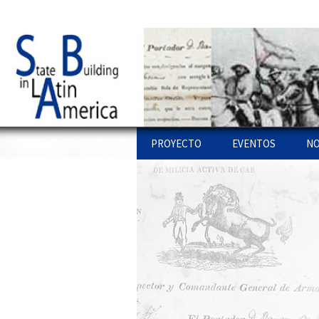
Just another WordPress site
Statebglat
Skip to content
PROYECTO
EVENTOS
NO
PROYECTO
STATE BUILDING L
PU
AMERICA: WORKSH
LÍ
COLOQUIOS
ENLACES
WEBS
PU
OTROS WORKSHO
PR
EQUIPO
PU
INVESTIGACIONES
IN
CONFERENCIAS
AR