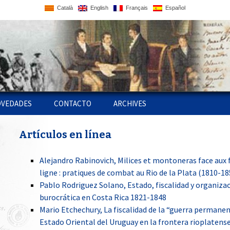
Català
English
Français
Español
VEDADES
CONTACTO
ARCHIVES
ATIN
BLICACIONES EN
WORKSHOP 2009,
MENSURAR LA TIERRA,
Artículos en línea
OPS Y
NEA
FISCALIDAD Y
CONTROLAR EL
CONSTRUCCIÓN
TERRITORIO. AMÉRICA
 AMIGAS
ESTATAL EN
LATINA, SIGLOS XVIII- XIX
BLICACIONES DEL
EUROPA/AMÉRICA,
LA CUESTIÓN FISCAL Y
Alejandro Rabinovich, Milices et montoneras face aux 
PS
OYECTO
BARCELONA
SLAVERY, EMPIRE AND
LA FORMACIÓN DEL
ligne : pratiques de combat au Rio de la Plata (1810-18
ABOLITION
FISCALIDAD Y
ESTADO DE COSTA RICA
CONSTRUCCIÓN
Pablo Rodriguez Solano, Estado, fiscalidad y organiza
BLICACIONES DE LOS
COLOQUIO 2010:
ESTATAL EN EUROPA /
SER SOLDADO EN LAS
VESTIGADORES
SEMANA DE AMÉRICA
FILIPINAS, UN PAÍS
AMÉRICA
GOBERNAR ES COBRAR.
GUERRAS DE
burocrática en Costa Rica 1821-1848
LATINA: EL ESTADO
ENTRE DOS IMPERIOS
PODER FISCAL,
INDEPENDENCIA
Mario Etchechury, La fiscalidad de la “guerra permanen
LATINOAMERICANO,
RECAUDACIÓN
TÍCULOS EN LÍNEA
SIGLOS XIX-XX,
JUSTICIA, VIOLENCIA Y
IMPOSITIVA Y CULTURA
Estado Oriental del Uruguay en la frontera rioplatense
BARCELONA
NEGOCIER
CONSTRUCCIÓN DEL
TRIBUTARIA. SANTA FE
AU MIROIR DE