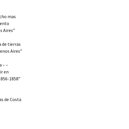
Mucho mas
mento
s Aires”
a de tierras
uenos Aires”
a – –
ir en
 1856-1858”
as de Costa