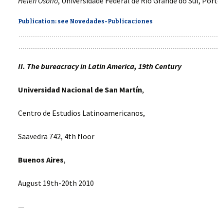
Helén Osorio
, Universidade Federal de Rio Grande do Sul, Por
Publication: see Novedades-Publicaciones
II. The bureacracy in Latin America, 19th Century
Universidad Nacional de San Martín
,
Centro de Estudios Latinoamericanos,
Saavedra 742, 4th floor
Buenos Aires
,
August 19th-20th 2010
—