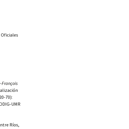
 Oficiales
n-François
alización
20-70):
PRODIG-UMR
ntre Ríos,