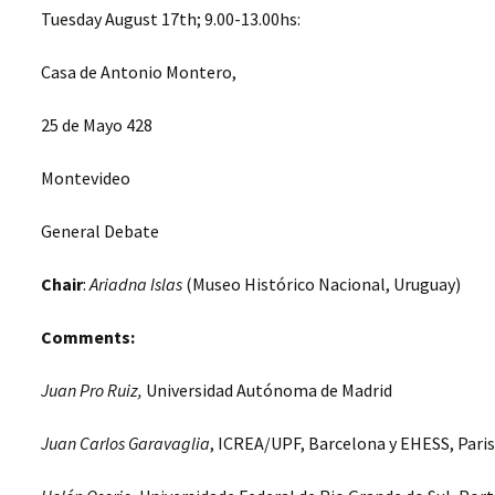
Tuesday August 17th; 9.00-13.00hs:
LAS FUERZAS DE
GUERRA EN LA
CONSTRUCCIÓN DEL
Casa de Antonio Montero,
ESTADO: AMÉRICA
LATINA, SIGLO XIX
25 de Mayo 428
CONFIGURACIONES
ESTATALES, REGIONES Y
Montevideo
SOCIEDADES LOCALES.
AMÉRICA LATINA, SIGLOS
XIX-XX.
General Debate
MENSURAR LA TIERRA,
CONTROLAR EL
Chair
:
Ariadna Islas
(Museo Histórico Nacional, Uruguay)
TERRITORIO. AMÉRICA
LATINA, SIGLOS XVIII- XIX
Comments:
FISCALIDAD Y
CONSTRUCCIÓN
Juan Pro Ruiz,
Universidad Autónoma de Madrid
ESTATAL EN EUROPA /
AMÉRICA
Juan Carlos Garavaglia
, ICREA/UPF, Barcelona y EHESS, Paris
LAS PUBLICACIONES
DEL PROYECTO EN 2017