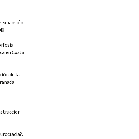
y expansión
840″
rfosis
ica en Costa
ción de la
Granada
nstrucción
burocracia?.