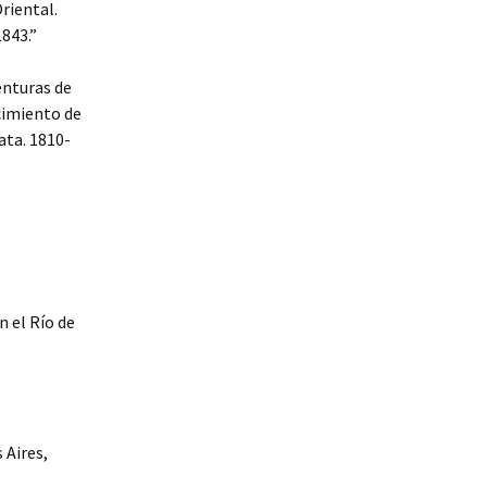
riental.
843.”
enturas de
cimiento de
ata. 1810-
 el Río de
 Aires,