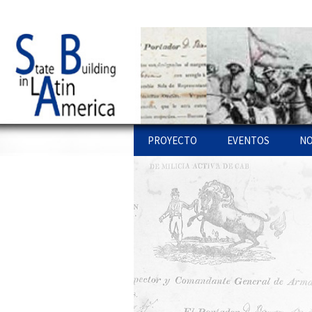
Just another WordPress site
Statebglat
Skip to content
PROYECTO
EVENTOS
NO
PROYECTO
STATE BUILDING L
PU
AMERICA: WORKSH
LÍ
COLOQUIOS
ENLACES
WEBS
PU
OTROS WORKSHO
PR
EQUIPO
PU
INVESTIGACIONES
IN
CONFERENCIAS
AR