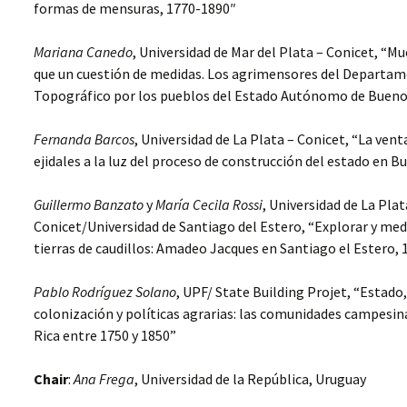
formas de mensuras, 1770-1890″
MERCADERES Y
WORKSHOP 2012,
SERVIDORES DEL
JUSTICIA, VIOLENCIA Y
ESTADO EN UNA
CONSTRUCCIÓN
FRONTERA SUD-
Mariana Canedo
, Universidad de Mar del Plata – Conicet, “
ESTATAL, QUITO,
ATLÁNTICA,
que un cuestión de medidas. Los agrimensores del Departa
ECUADOR
MONTEVIDEO, 1806-1860
Topográfico por los pueblos del Estado Autónomo de Bueno
EL PROCESO DE
CONSTRUCCIÓN
Fernanda Barcos
, Universidad de La Plata – Conicet, “La vent
ESTATAL EN CHILE.
HACIENDA PÚBLICA Y
ejidales a la luz del proceso de construcción del estado en B
BUROCRACIA (1817-1860)
Guillermo Banzato
y
María Cecila Rossi
, Universidad de La Plat
LATIN AMERICAN
Conicet/Universidad de Santiago del Estero, “Explorar y med
BUREAUCRACY AND THE
STATE BUILDING
tierras de caudillos: Amadeo Jacques en Santiago el Estero,
PROCESS (1780-1860)
Pablo Rodríguez Solano
, UPF/ State Building Projet, “Estado,
SERVE THE POWER (S),
SERVE THE STATE.
colonización y políticas agrarias: las comunidades campesin
AMERICA AND EURASIA
Rica entre 1750 y 1850”
JUSTICIA, VIOLENCIA Y
CONSTRUCCIÓN DEL
Chair
:
Ana Frega
, Universidad de la República, Uruguay
ESTADO