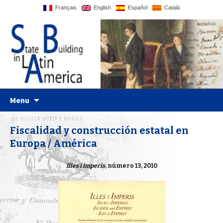
Français
English
Español
Català
Just another WordPress site
Statebglat
Skip to content
Menu
Fiscalidad y construcción estatal en
Europa / América
Illes i Imperis
, número 13, 2010