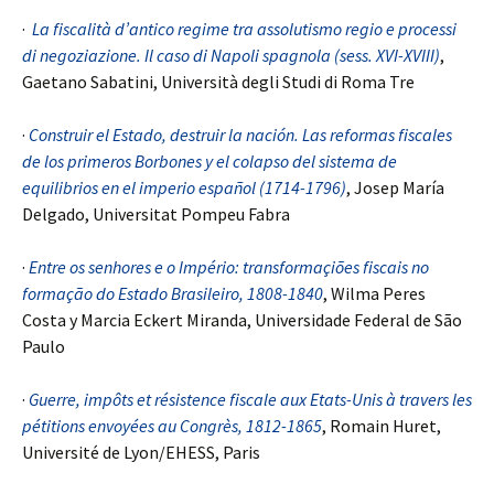
·
La fiscalità d’antico regime tra assolutismo regio e processi
di negoziazione. Il caso di Napoli spagnola (sess. XVI-XVIII)
,
Gaetano Sabatini, Università degli Studi di Roma Tre
·
Construir el Estado, destruir la nación. Las reformas fiscales
de los primeros Borbones y el colapso del sistema de
equilibrios en el imperio español (1714-1796)
, Josep María
Delgado, Universitat Pompeu Fabra
·
Entre os senhores e o Império: transformaçiões fiscais no
formação do Estado Brasileiro, 1808-1840
, Wilma Peres
Costa y Marcia Eckert Miranda, Universidade Federal de São
Paulo
·
Guerre, impôts et résistence fiscale aux Etats-Unis à travers les
pétitions envoyées au Congrès, 1812-1865
, Romain Huret,
Université de Lyon/EHESS, Paris