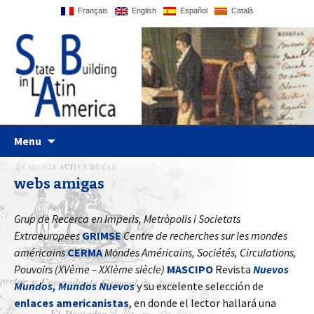
Français
English
Español
Català
Just another WordPress site
Statebglat
Skip to content
Menu
webs amigas
Grup de Recerca en Imperis, Metròpolis i Societats
Extraeuropees
GRIMSE
Centre de recherches sur les mondes
américains
CERMA
Mondes Américains, Sociétés, Circulations,
Pouvoirs (XVème – XXIème siècle)
MASCIPO
Revista
Nuevos
Mundos, Mundos Nuevos
y su excelente selección de
enlaces americanistas
, en donde el lector hallará una