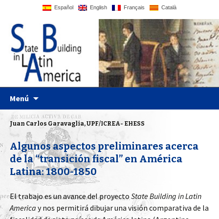
Español
English
Français
Català
UPF website
Statebglat
Ir al contenido
Menú
Juan Carlos Garavaglia, UPF/ICREA- EHESS
Algunos aspectos preliminares acerca
de la “transición fiscal” en América
Latina: 1800-1850
El trabajo es un avance del proyecto
State Building in Latin
America
y nos permitirá dibujar una visión comparativa de la