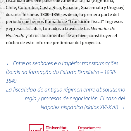
fiscalidad de siete países de América latina (Argentina,
Chile, Colombia, Costa Rica, Ecuador, Guatemala y Uruguay)
durante los años 1800-1850, es decir, la primera parte del
periodo que hemos llamado de “transición fiscal”. Ingresos
y egresos fiscales, tomados a través de las
Memorias de
Hacienda
y otros documentos de archivo, constituyen el
núcleo de este informe preliminar del proyecto.
←
Entre os senhores e o Império: transformações
fiscais na formação do Estado Brasileiro – 1808-
Ir a la entrada
1840
La fiscalidad de antiguo régimen entre absolutismo
regio y procesos de negociación. El caso del
Nápoles hispánico (siglos XVI-XVII)
→