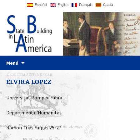
Español
English
Français
Català
UPF website
Statebglat
Ir al contenido
Menú
ELVIRA LOPEZ
Universitat Pompeu Fabra
Department d’Humanitas
Ramon Trías Fargas 25-27