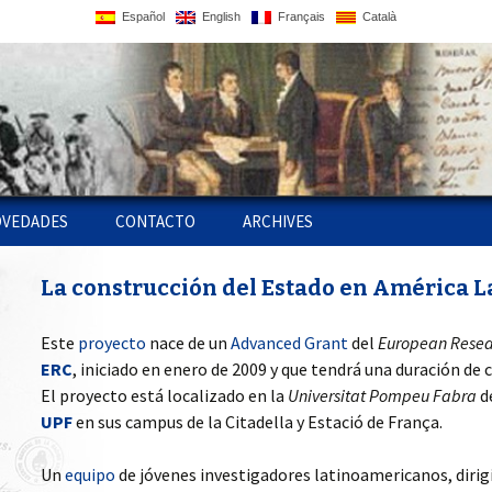
Español
English
Français
Català
VEDADES
CONTACTO
ARCHIVES
ATIN
BLICACIONES EN
WORKSHOP 2009,
MENSURAR LA TIERRA,
La construcción del Estado en América L
OPS Y
NEA
FISCALIDAD Y
CONTROLAR EL
CONSTRUCCIÓN
TERRITORIO. AMÉRICA
 AMIGAS
ESTATAL EN
LATINA, SIGLOS XVIII- XIX
BLICACIONES DEL
EUROPA/AMÉRICA,
LA CUESTIÓN FISCAL Y
Este
proyecto
nace de un
Advanced Grant
del
European Resea
PS
OYECTO
BARCELONA
SLAVERY, EMPIRE AND
LA FORMACIÓN DEL
ERC
, iniciado en enero de 2009 y que tendrá una duración de 
ABOLITION
FISCALIDAD Y
ESTADO DE COSTA RICA
CONSTRUCCIÓN
El proyecto está localizado en la
Universitat Pompeu Fabra
d
BLICACIONES DE LOS
COLOQUIO 2010:
ESTATAL EN EUROPA /
SER SOLDADO EN LAS
VESTIGADORES
SEMANA DE AMÉRICA
FILIPINAS, UN PAÍS
AMÉRICA
GOBERNAR ES COBRAR.
GUERRAS DE
UPF
en sus campus de la Citadella y Estació de França.
LATINA: EL ESTADO
ENTRE DOS IMPERIOS
PODER FISCAL,
INDEPENDENCIA
LATINOAMERICANO,
RECAUDACIÓN
TÍCULOS EN LÍNEA
SIGLOS XIX-XX,
JUSTICIA, VIOLENCIA Y
IMPOSITIVA Y CULTURA
Un
equipo
de jóvenes investigadores latinoamericanos, dirig
BARCELONA
NEGOCIER
CONSTRUCCIÓN DEL
TRIBUTARIA. SANTA FE
AU MIROIR DE