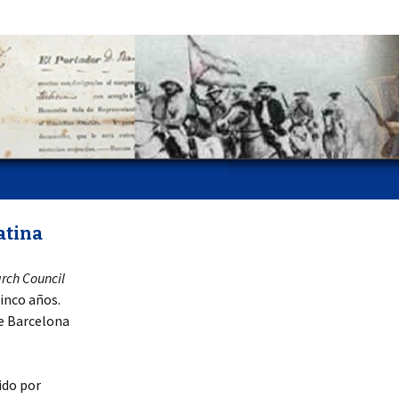
atina
rch Council
cinco años.
e Barcelona
ido por