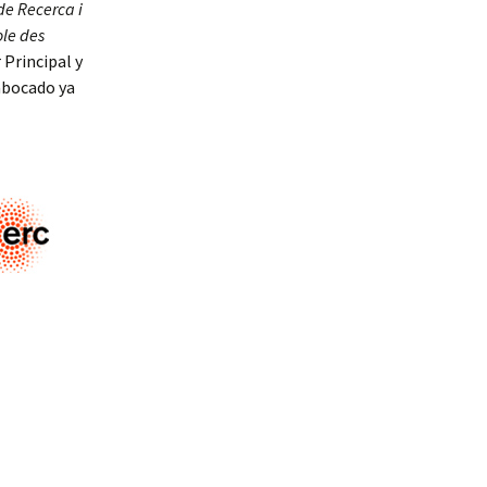
de Recerca i
ole des
 Principal y
 abocado ya