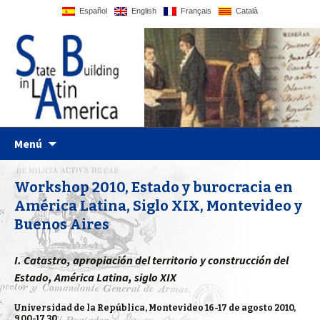
Español
English
Français
Català
UPF website
Statebglat
Ir al contenido
Menú
Workshop 2010, Estado y burocracia en
América Latina, Siglo XIX, Montevideo y
Buenos Aires
I. Catastro, apropiación del territorio y construcción del
Estado, América Latina, siglo XIX
Universidad de la República,
Montevideo
16-17 de agosto 2010,
9.00-17.30