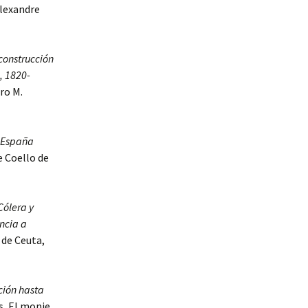
Alexandre
 construcción
, 1820-
ro M.
a España
e Coello de
Cólera y
ancia a
 de Ceuta,
cción hasta
s, El monje