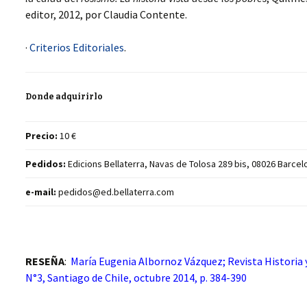
editor, 2012, por Claudia Contente.
·
Criterios Editoriales
.
Donde adquirirlo
Precio:
10 €
Pedidos:
Edicions Bellaterra, Navas de Tolosa 289 bis, 08026 Barcel
e-mail:
pedidos@ed.bellaterra.com
RESEÑA
:
María Eugenia Albornoz Vázquez; Revista Historia y
N°3, Santiago de Chile, octubre 2014, p. 384-390