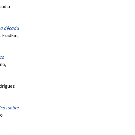
laudia
 la década
. Fradkin,
ica
ano,
dríguez
icas sobre
io