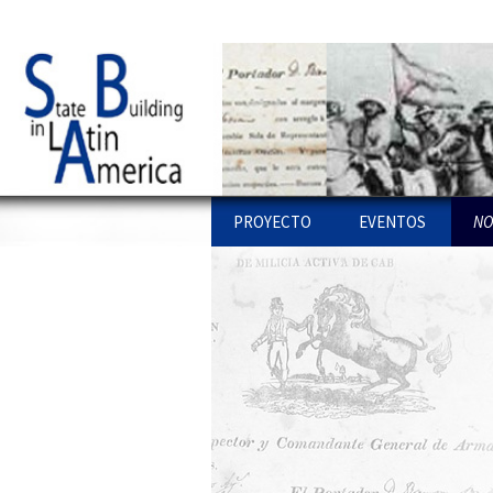
UPF website
Statebglat
Ir al contenido
PROYECTO
EVENTOS
NO
PROYECTO
STATE BUILDING L
PU
AMERICA: WORKSH
COLOQUIOS
ENLACES
WEBS
PU
PR
OTROS WORKSHO
EQUIPO
PU
IN
INVESTIGACIONES
CONFERENCIAS
AR