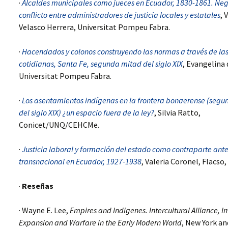
·
Alcaldes municipales como jueces en Ecuador, 1830-1861. Neg
LAS FUERZAS DE
GUERRA EN LA
conflicto entre administradores de justicia locales y estatales
, 
CONSTRUCCIÓN DEL
Velasco Herrera, Universitat Pompeu Fabra.
ESTADO: AMÉRICA
LATINA, SIGLO XIX
·
Hacendados y colonos construyendo las normas a través de las
CONFIGURACIONES
cotidianas, Santa Fe, segunda mitad del siglo XIX
, Evangelina 
ESTATALES, REGIONES Y
SOCIEDADES LOCALES.
Universitat Pompeu Fabra.
AMÉRICA LATINA, SIGLOS
XIX-XX.
·
Los asentamientos indígenas en la frontera bonaerense (seg
del siglo XIX) ¿un espacio fuera de la ley?
, Silvia Ratto,
MENSURAR LA TIERRA,
CONTROLAR EL
Conicet/UNQ/CEHCMe.
TERRITORIO. AMÉRICA
LATINA, SIGLOS XVIII- XIX
·
Justicia laboral y formación del estado como contraparte ante
FISCALIDAD Y
transnacional en Ecuador, 1927-1938
, Valeria Coronel, Flacso,
CONSTRUCCIÓN
ESTATAL EN EUROPA /
AMÉRICA
·
Reseñas
LAS PUBLICACIONES
· Wayne E. Lee,
Empires and Indigenes. Intercultural Alliance, I
DEL PROYECTO EN 2017
Expansion and Warfare in the Early Modern World
, New York a