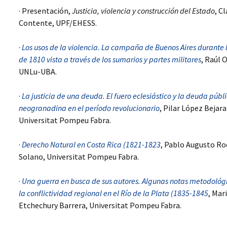
SERVIDORES DEL
· Presentación,
Justicia, violencia y construcción del Estado
, C
WORKSHOP 2012,
ESTADO EN UNA
JUSTICIA, VIOLENCIA Y
FRONTERA SUD-
Contente, UPF/EHESS.
CONSTRUCCIÓN
ATLÁNTICA,
ESTATAL, QUITO,
MONTEVIDEO, 1806-1860
ECUADOR
·
Los usos de la violencia. La campaña de Buenos Aires durante
EL PROCESO DE
de 1810 vista a través de los sumarios y partes militares
, Raúl O
CONSTRUCCIÓN
UNLu-UBA.
ESTATAL EN CHILE.
HACIENDA PÚBLICA Y
BUROCRACIA (1817-1860)
·
La justicia de una deuda. El fuero eclesiástico y la deuda públ
neogranadina en el período revolucionario
, Pilar López Bejar
LATIN AMERICAN
BUREAUCRACY AND THE
Universitat Pompeu Fabra.
STATE BUILDING
PROCESS (1780-1860)
·
Derecho Natural en Costa Rica (1821-1823
, Pablo Augusto Ro
Solano, Universitat Pompeu Fabra.
SERVE THE POWER (S),
SERVE THE STATE.
AMERICA AND EURASIA
·
Una guerra en busca de sus autores. Algunas notas metodológ
la conflictividad regional en el Río de la Plata (1835-1845
, Mar
JUSTICIA, VIOLENCIA Y
CONSTRUCCIÓN DEL
Etchechury Barrera, Universitat Pompeu Fabra.
ESTADO