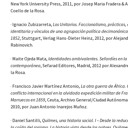
New York University Press, 2011, por Josep Maria Fradera & 
Coello de la Rosa.
· Ignacio Zubizarreta,
Los Unitarios. Faccionalismo, prácticas,
identitaria y vínculos de una agrupación política decimonónica
1852
, Stuttgart, Verlag Hans-Dieter Heinz, 2012, por Alejand
Rabinovich.
· Maite Ojeda Mata,
Identidades ambivalentes. Sefardíes en l
contemporánea
, Sefarad Editores, Madrid, 2012 por Alexandr
la Rosa.
· Francisco Javier Martínez Antonio,
La otra guerra de África. 
conflicto internacional en la olvidada expedición militar de Fr
Marruecos en 1859
, Ceuta, Archivo General/Ciudad Autónoma
2010, por Juan Antonio Inarejos Muñoz.
· Daniel Santilli,
Quilmes, una historia social. I – Desde la redu
la caída del rosismo. La historia vista desde los pobres
, Quilme