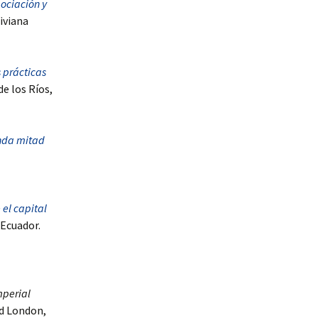
ociación y
Viviana
 prácticas
de los Ríos,
unda mitad
 el capital
 Ecuador.
mperial
nd London,