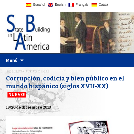
Español
English
Français
Català
UPF website
Statebglat
Ir al contenido
Menú
Corrupción, codicia y bien público en el
mundo hispánico (siglos XVII-XX)
19/20 de diciembre 2013