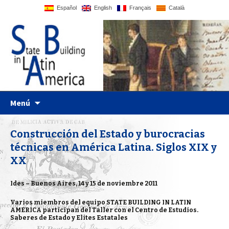
Español
English
Français
Català
UPF website
Statebglat
Ir al contenido
Menú
Construcción del Estado y burocracias
técnicas en América Latina. Siglos XIX y
XX
Ides – Buenos Aires, 14 y 15 de noviembre 2011
Varios miembros del equipo STATE BUILDING IN LATIN
AMERICA participan del Taller con el Centro de Estudios.
Saberes de Estado y Elites Estatales