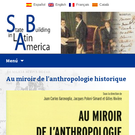
Español
English
Français
Català
UPF website
Statebglat
Ir al contenido
Menú
Au miroir de l’anthropologie historique