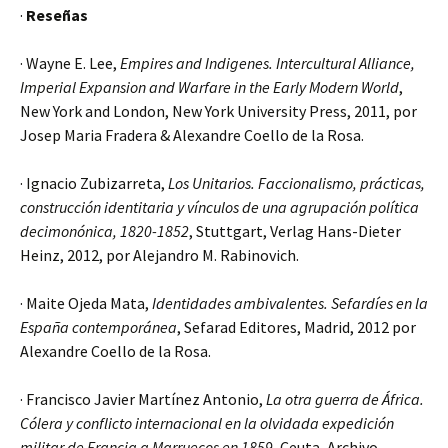
·
Reseñas
· Wayne E. Lee,
Empires and Indigenes. Intercultural Alliance,
Imperial Expansion and Warfare in the Early Modern World
,
New York and London, New York University Press, 2011, por
Josep Maria Fradera & Alexandre Coello de la Rosa.
· Ignacio Zubizarreta,
Los Unitarios. Faccionalismo, prácticas,
construcción identitaria y vínculos de una agrupación política
decimonónica, 1820-1852
, Stuttgart, Verlag Hans-Dieter
Heinz, 2012, por Alejandro M. Rabinovich.
· Maite Ojeda Mata,
Identidades ambivalentes. Sefardíes en la
España contemporánea
, Sefarad Editores, Madrid, 2012 por
Alexandre Coello de la Rosa.
· Francisco Javier Martínez Antonio,
La otra guerra de África.
Cólera y conflicto internacional en la olvidada expedición
militar de Francia a Marruecos en 1859
, Ceuta, Archivo