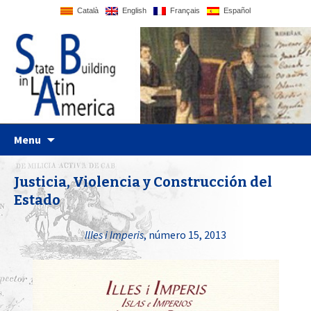
Català
English
Français
Español
Just another WordPress site
Statebglat
Skip to content
Menu
Justicia, Violencia y Construcción del
Estado
Illes i Imperis
, número 15, 2013