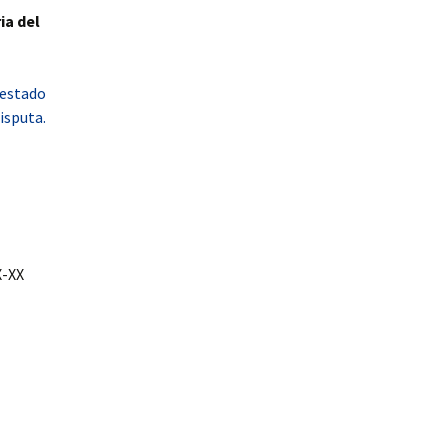
ia del
 estado
isputa.
X-XX