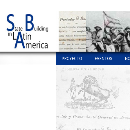
Just another WordPress site
Statebglat
Skip to content
PROYECTO
EVENTOS
NO
PROYECTO
STATE BUILDING L
PU
AMERICA: WORKSH
LÍ
COLOQUIOS
ENLACES
WEBS
PU
OTROS WORKSHO
PR
EQUIPO
PU
INVESTIGACIONES
IN
CONFERENCIAS
AR