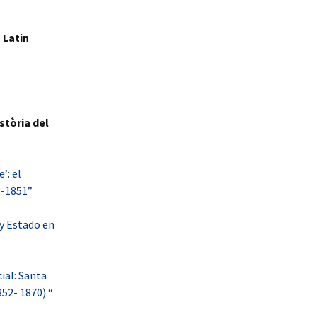
 Latin
stòria del
’: el
8-1851”
y Estado en
ial: Santa
52- 1870) “