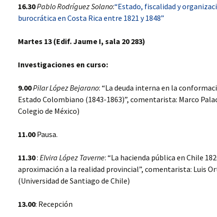
MERCADERES Y
16.30
Pablo Rodríguez Solano
:
“Estado, fiscalidad y organizac
WORKSHOP 2012,
SERVIDORES DEL
burocrática en Costa Rica entre 1821 y 1848”
JUSTICIA, VIOLENCIA Y
ESTADO EN UNA
CONSTRUCCIÓN
FRONTERA SUD-
ESTATAL, QUITO,
ATLÁNTICA,
Martes 13 (Edif. Jaume I, sala 20 283)
ECUADOR
MONTEVIDEO, 1806-1860
EL PROCESO DE
Investigaciones en curso:
CONSTRUCCIÓN
ESTATAL EN CHILE.
HACIENDA PÚBLICA Y
9.00
Pilar López Bejarano
: “La deuda interna en la conformac
BUROCRACIA (1817-1860)
Estado Colombiano (1843-1863)”, comentarista: Marco Palac
Colegio de México)
LATIN AMERICAN
BUREAUCRACY AND THE
STATE BUILDING
11.00
Pausa.
PROCESS (1780-1860)
11.30
:
Elvira López Taverne
: “La hacienda pública en Chile 18
SERVE THE POWER (S),
SERVE THE STATE.
aproximación a la realidad provincial”, comentarista: Luis O
AMERICA AND EURASIA
(Universidad de Santiago de Chile)
JUSTICIA, VIOLENCIA Y
CONSTRUCCIÓN DEL
13.00
: Recepción
ESTADO