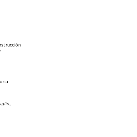
nstrucción
”
oria
aglia
,