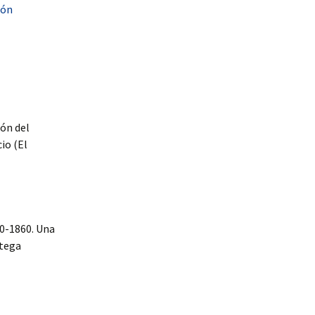
ión
ión del
io (El
20-1860. Una
rtega