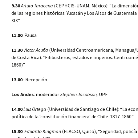
9.30
Arturo Taracena
(CEPHCIS-UNAM, México): “La dimensión
de las regiones históricas: Yucatán y Los Altos de Guatemala 
XIX”
11.00
: Pausa
11.30
Victor Acuña
(Universidad Centroamericana, Managua/U
de Costa Rica): “Filibusteros, estados e imperios: Centroamé
1860)”
13.00
: Recepción
Los Andes
: moderador
Stephen Jacobson,
UPF
14.00
Luis Ortega
(Universidad de Santiago de Chile): “La ec
política de la ‘constitución financiera’ de Chile. 1817-1860”
15.30
:
Eduardo Kingman
(FLACSO, Quito), “Seguridad, policía 