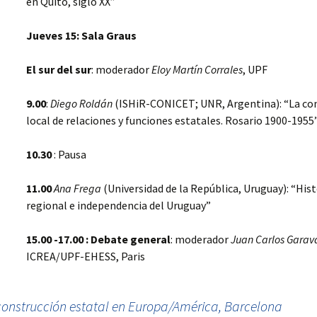
en Quito, siglo XX”
Jueves 15: Sala Graus
El sur del sur
: moderador
Eloy Martín Corrales
, UPF
9.00
:
Diego Roldán
(ISHiR-CONICET; UNR, Argentina): “La co
local de relaciones y funciones estatales. Rosario 1900-1955
10.30
: Pausa
11.00
Ana Frega
(Universidad de la República, Uruguay): “Hist
regional e independencia del Uruguay”
15.00 -17.00 : Debate general
: moderador
Juan Carlos Garav
ICREA/UPF-EHESS, Paris
construcción estatal en Europa/América, Barcelona