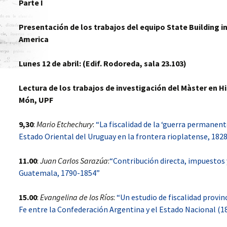
Parte I
L’OBEISSANCE
ESTADO
(ARGENTINA, 1855-1873)
L’ANTHROPOLOGIE
HISTORIQUE
WORKSHOP 2010,
Presentación de los trabajos del equipo State Building in
ESTADO Y BUROCRACIA
ECLIPSE OF EMPIRES.
LA DISPUTA POR LA
EN AMÉRICA LATINA,
COLONIAL
CONSTRUCCIÓN
LA SOCIÉTÉ GUERRIÉRE
America
SIGLO XIX, MONTEVIDEO
RESISTENCE,METROPOLITAN
NACIONAL ARGENTINA.
Y BUENOS AIRES
DECLINE, AND IMPERIAL
BUENOS AIRES, LA
CRISES IN THE 19TH AND
CONFEDERACIÓN Y LAS
Lunes 12 de abril: (Edif. Rodoreda, sala 23.103)
20TH CENTURIES
PROVINCIAS, 1850-1865
SYMPOSIUM 2011 EL
PROYECTO STATE
Lectura de los trabajos de investigación del Màster en Hi
BUILDING EN SANTIAGO
CONSTRUCCIÓN DEL
FAMILIAS EN LA
DE CHILE
ESTADO Y BUROCRACIAS
TORMENTA. TIERRA,
Món, UPF
TÉCNICAS EN AMÉRICA
FAMILIA Y TRANSMISIÓN
LATINA. SIGLOS XIX Y XX
DE PATRIMONIO EN EL
PRIMER WORKSHOP
RÍO DE LA PLATA, SIGLOS
9,30
:
Mario Etchechury
:
“La fiscalidad de la ‘guerra permanente
2011: ADMINISTRAR,
XVIII Y XIX
SERVIR AL PODER,
CORRUPCIÓN, CODICIA Y
Estado Oriental del Uruguay en la frontera rioplatense, 182
SERVIR AL ESTADO,
BIEN PÚBLICO EN EL
BARCELONA
MUNDO HISPÁNICO
UN ESTADO A CRÉDITO.
(SIGLOS XVII-XX)
DEUDAS Y
11.00
:
Juan Carlos Sarazúa
:
“Contribución directa, impuestos 
CONFIGURACIÓN
SEGUNDO WORKSHOP
ESTATAL DE LA NUEVA
Guatemala, 1790-1854”
2011: GUERRA,
GRANADA EN LA
VIOLENCIA Y
PRIMERA MITAD DEL
CONSTRUCCIÓN DEL
SIGLO XIX
15.00
:
Evangelina de los Ríos
:
“Un estudio de fiscalidad provinc
ESTADO. AMÉRICA
Fe entre la Confederación Argentina y el Estado Nacional (18
LATINA, SIGLO XIX, SAN
JOSÉ DE COSTA RICA
HIJOS DE MERCURIO,
ESCLAVOS DE MARTE.