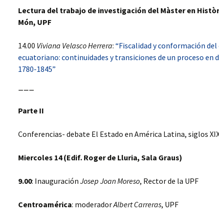
Lectura del trabajo de investigación del Màster en Històr
LAS FUERZAS DE
GUERRA EN LA
Món, UPF
CONSTRUCCIÓN DEL
ESTADO: AMÉRICA
LATINA, SIGLO XIX
14.00
Viviana Velasco Herrera
:
“Fiscalidad y conformación del
ecuatoriano: continuidades y transiciones de un proceso en d
CONFIGURACIONES
1780-1845”
ESTATALES, REGIONES Y
SOCIEDADES LOCALES.
AMÉRICA LATINA, SIGLOS
———
XIX-XX.
Parte II
MENSURAR LA TIERRA,
CONTROLAR EL
TERRITORIO. AMÉRICA
Conferencias- debate El Estado en América Latina, siglos XI
LATINA, SIGLOS XVIII- XIX
Miercoles 14 (Edif. Roger de Lluria, Sala Graus)
FISCALIDAD Y
CONSTRUCCIÓN
ESTATAL EN EUROPA /
9.00
: Inauguración
Josep Joan Moreso
, Rector de la UPF
AMÉRICA
Centroamérica
: moderador
LAS PUBLICACIONES
Albert Carreras
, UPF
DEL PROYECTO EN 2017