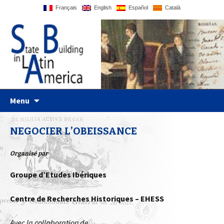
Français
English
Español
Català
Just another WordPress site
Statebglat
Skip to content
Menu
NEGOCIER L’OBEISSANCE
Organisé par
Groupe d’Etudes Ibériques
Centre de Recherches Historiques – EHESS
Avec la collaboration de