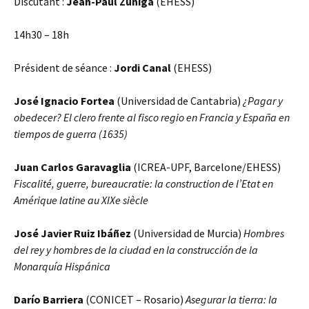
Discutant :
Jean-Paul Zúñiga
(EHESS)
14h30 – 18h
Président de séance :
Jordi Canal
(EHESS)
José Ignacio Fortea
(Universidad de Cantabria)
¿Pagar y
obedecer? El clero frente al fisco regio en Francia y España en
tiempos de guerra (1635)
Juan Carlos Garavaglia
(ICREA-UPF, Barcelone/EHESS)
Fiscalité, guerre, bureaucratie: la construction de l’Etat en
Amérique latine au XIXe siècle
José Javier Ruiz Ibáñez
(Universidad de Murcia)
Hombres
del rey y hombres de la ciudad en la construcción de la
Monarquía Hispánica
Darío Barriera
(CONICET – Rosario)
Asegurar la tierra: la