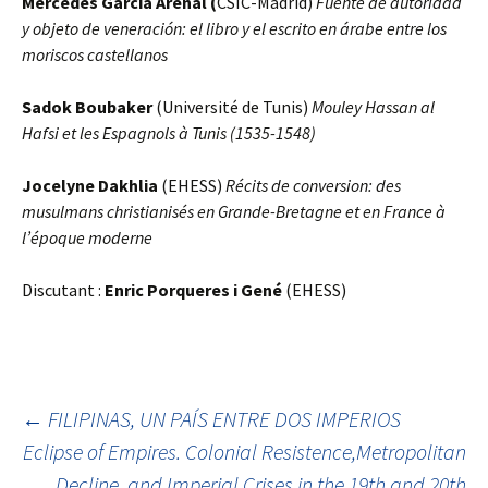
Mercedes García Arenal (
CSIC-Madrid)
Fuente de autoridad
y objeto de veneración: el libro y el escrito en árabe entre los
moriscos castellanos
Sadok Boubaker
(Université de Tunis)
Mouley Hassan al
Hafsi et les Espagnols à Tunis (1535-1548)
Jocelyne Dakhlia
(EHESS)
Récits de conversion: des
musulmans christianisés en Grande-Bretagne et en France à
l’époque moderne
Discutant :
Enric Porqueres i Gené
(EHESS)
←
FILIPINAS, UN PAÍS ENTRE DOS IMPERIOS
Eclipse of Empires. Colonial Resistence,Metropolitan
Post navigation
Decline, and Imperial Crises in the 19th and 20th